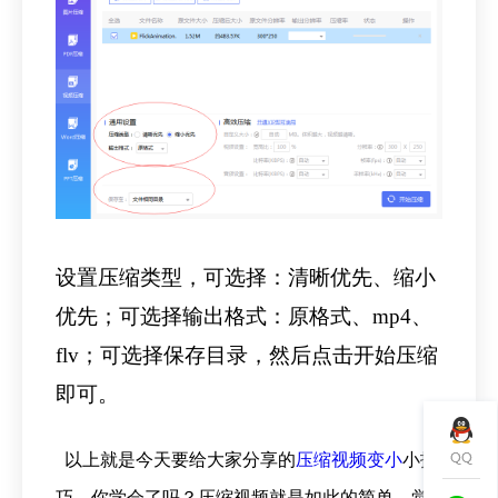
设置压缩类型，可选择：清晰优先、缩小
优先；可选择输出格式：原格式、mp4、
flv；可选择保存目录，然后点击开始压缩
即可。
以上就是今天要给大家分享的
压缩视频变小
小技
巧，你学会了吗？压缩视频就是如此的简单，觉