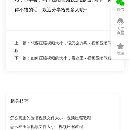
得不错的话，欢迎分享给更多人哦~
上一篇：想要压缩视频大小，该怎么办呢 - 视频压缩教
程
下一篇：如何压缩视频的大小，看这里 - 视频压缩教程
相关技巧
怎么真正的压缩视频文件大小 - 视频压缩教程
怎么样压缩视频文件大小 - 视频压缩教程