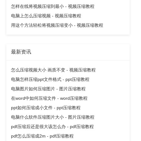
怎样在线将视频压缩到最小 - 视频压缩教程
电脑上怎么压缩视频 - 视频压缩教程
用这个方法轻松将视频压缩变小 - 视频压缩教程
最新资讯
怎么压缩视频大小 画质不变 - 视频压缩教程
电脑怎样压缩ppt文件格式 - ppt压缩教程
电脑图片如何压缩图片 - 图片压缩教程
在word中如何压缩文件 - word压缩教程
ppt如何压缩成小文件 - ppt压缩教程
电脑什么软件压缩图片大小 - 图片压缩教程
pdf压缩后还是很大该怎么办 - pdf压缩教程
pdf怎么压缩成2m - pdf压缩教程