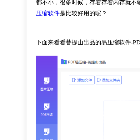
都不小，很多时候，存着存着内存就不
压缩软件
是比较好用的呢？
下面来看看菩提山出品的易压缩软件-P