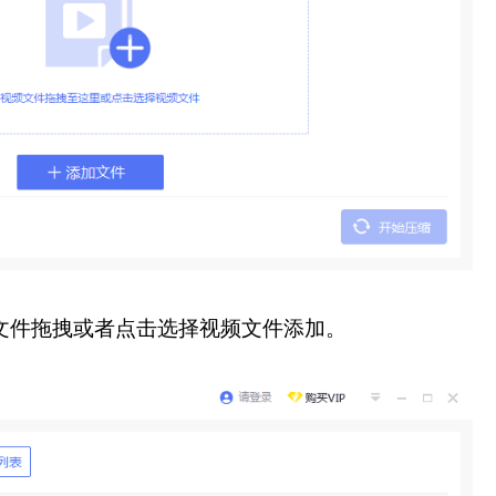
文件拖拽或者点击选择视频文件添加。