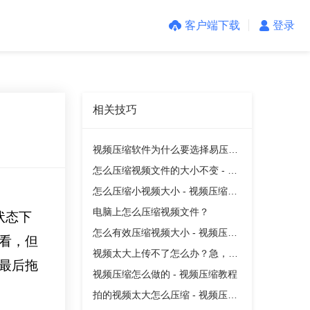
客户端下载
登录
相关技巧
视频压缩软件为什么要选择易压
缩？
怎么压缩视频文件的大小不变 - 视
频压缩教程
怎么压缩小视频大小 - 视频压缩教
程
电脑上怎么压缩视频文件？
状态下
怎么有效压缩视频大小 - 视频压缩
看，但
教程
视频太大上传不了怎么办？急，在
最后拖
线等！
视频压缩怎么做的 - 视频压缩教程
拍的视频太大怎么压缩 - 视频压缩