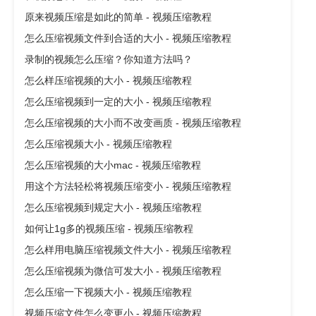
原来视频压缩是如此的简单 - 视频压缩教程
怎么压缩视频文件到合适的大小 - 视频压缩教程
录制的视频怎么压缩？你知道方法吗？
怎么样压缩视频的大小 - 视频压缩教程
怎么压缩视频到一定的大小 - 视频压缩教程
怎么压缩视频的大小而不改变画质 - 视频压缩教程
怎么压缩视频大小 - 视频压缩教程
怎么压缩视频的大小mac - 视频压缩教程
用这个方法轻松将视频压缩变小 - 视频压缩教程
怎么压缩视频到规定大小 - 视频压缩教程
如何让1g多的视频压缩 - 视频压缩教程
怎么样用电脑压缩视频文件大小 - 视频压缩教程
怎么压缩视频为微信可发大小 - 视频压缩教程
怎么压缩一下视频大小 - 视频压缩教程
视频压缩文件怎么变更小 - 视频压缩教程