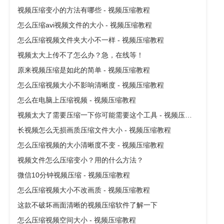
视频压缩变小的方法有哪些 - 视频压缩教程
怎么压缩avi视频文件的大小 - 视频压缩教程
怎么压缩视频文件夹大小不一样 - 视频压缩教程
视频太大上传不了怎么办？急，在线等！
原来视频压缩是如此的简单 - 视频压缩教程
怎么压缩视频大小不影响清晰度 - 视频压缩教程
怎么在电脑上压缩视频 - 视频压缩教程
视频太大了需要压缩一下你可能需要这个工具 - 视频压缩
教程
长视频怎么无损画质压缩文件大小 - 视频压缩教程
怎么压缩视频的大小清晰度不变 - 视频压缩教程
视频文件怎么压缩变小？用的什么方法？
微信10分钟视频压缩 - 视频压缩教程
怎么压缩视频大小不改画质 - 视频压缩教程
这款不破坏画面清晰的视频压缩软件了解一下
怎么压缩视频空间大小 - 视频压缩教程