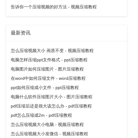
告诉你一个压缩视频的好方法 - 视频压缩教程
最新资讯
怎么压缩视频大小 画质不变 - 视频压缩教程
电脑怎样压缩ppt文件格式 - ppt压缩教程
电脑图片如何压缩图片 - 图片压缩教程
在word中如何压缩文件 - word压缩教程
ppt如何压缩成小文件 - ppt压缩教程
电脑什么软件压缩图片大小 - 图片压缩教程
pdf压缩后还是很大该怎么办 - pdf压缩教程
pdf怎么压缩成2m - pdf压缩教程
怎么压缩视频大小电脑 - 视频压缩教程
怎么压缩视频大小发微信 - 视频压缩教程