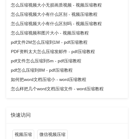
怎么压缩视频大小无损画质视频 - 视频压缩教程
怎么压缩视频大小有什么区别 - 视频压缩教程
怎么压缩视频大小有什么区别吗 - 视频压缩教程
怎么压缩视频和图片大小 - 视频压缩教程
pdf文件2M怎么压缩到1M - pdf压缩教程
PDF资料太大怎么压缩发邮件 - pdf压缩教程
pdf文件怎么压缩到5m - pdf压缩教程
pdf怎么压缩到8M - pdf压缩教程
如何把word文档压缩小 - word压缩教程
怎么样把几个word文档压缩文件 - word压缩教程
快速访问
视频压缩
微信视频压缩