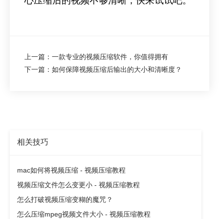
心压缩后的视频不够清晰，快来试试吧。
上一篇：一款专业的视频压缩软件，你值得拥有
下一篇：如何保障视频压缩后输出的大小和清晰度？
相关技巧
mac如何将视频压缩 - 视频压缩教程
视频压缩文件怎么变更小 - 视频压缩教程
怎么打破视频压缩变糊的魔咒？
怎么压缩mpeg视频文件大小 - 视频压缩教程