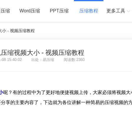
F压缩
Word压缩
PPT压缩
压缩教程
更多工具
小 - 视频压缩教程
压缩视频大小 - 视频压缩教程
1-08 15:40:02 出处：易压缩 阅读数:2360
小
呢？有的过程中为了更好地便捷视频上传，大家必须将视频大
要分享的主要内容了，下边就为各位讲解一种简易的压缩视频的