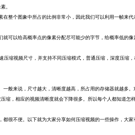
像素。
素在整个图象中所占的比例非常小，因此我们可以利用一帧来代
们就可以给高概率点的像素分配尽可能少的字节，给概率低的像
迅速压缩视频尺寸，并支持不同压缩模式，普通压缩，深度压缩，
。一般来说，尺寸越大，清晰度越高，所占用的存储器就越多。
被压缩，相应的视频清晰度就会下降很多。所以每个人都知道怎
，都很不便。以下就为大家分享如何压缩视频的一些操作，大家