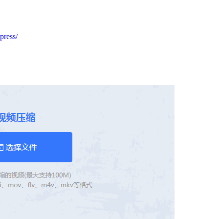
press/