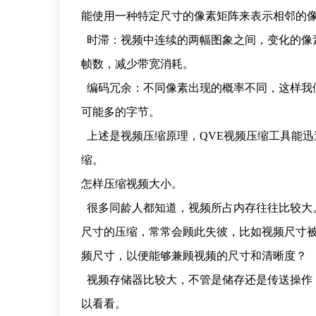
能使用一种特定尺寸的像素矩阵来表示相邻的
时滞：视频中连续的两幅图象之间，变化的像
帧数，减少带宽消耗。
编码冗余：不同像素出现的概率不同，这样我
可能多的字节。
上述是视频压缩原理，QVE视频压缩工具能
缩。
怎样压缩视频大小。
很多同龄人都知道，视频所占内存往往比较大
尺寸的压缩，常常会顾此失彼，比如视频尺寸
频尺寸，以便能够兼顾视频的尺寸和清晰度？
视频存储器比较大，不管是储存还是传送操作
以看看。