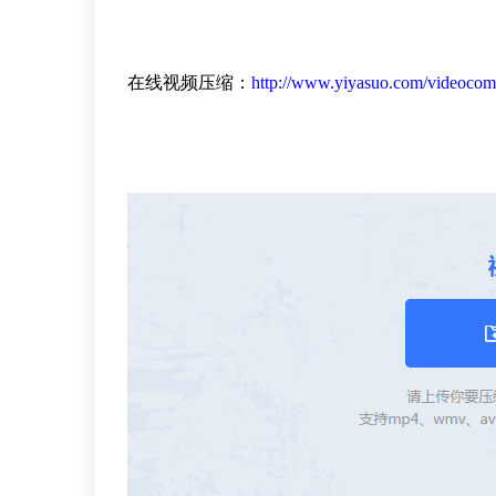
在线视频压缩：
http://www.yiyasuo.com/videocom