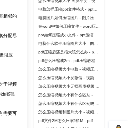
怎么压缩视频大小 画质不变 - 视频
压缩教程
电脑怎样压缩ppt文件格式 - ppt压
表相邻的
缩教程
电脑图片如何压缩图片 - 图片压缩
教程
在word中如何压缩文件 - word压缩
教程
ppt如何压缩成小文件 - ppt压缩教
素分配尽
程
电脑什么软件压缩图片大小 - 图片
压缩教程
pdf压缩后还是很大该怎么办 - pdf
极限压
压缩教程
pdf怎么压缩成2m - pdf压缩教程
怎么压缩视频大小电脑 - 视频压缩
教程
怎么压缩视频大小发微信 - 视频压
对于视频
缩教程
怎么压缩视频大小无损画质视频 -
样压缩视
视频压缩教程
怎么压缩视频大小有什么区别 - 视
频压缩教程
怎么压缩视频大小有什么区别吗 -
视频压缩教程
怎么压缩视频和图片大小 - 视频压
有需要可
缩教程
pdf文件2M怎么压缩到1M - pdf压