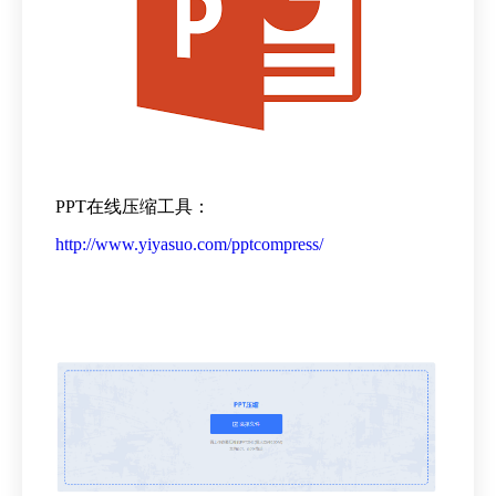
PPT在线压缩工具：
http://www.yiyasuo.com/pptcompress/