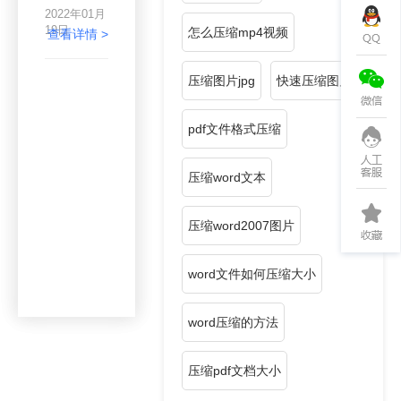
方法？视频
2022年01月
压缩是指通
19日
怎么压缩mp4视频
过特定的压
查看详情 >
缩技术，如
调整视频参
压缩图片jpg
快速压缩图片
数，从而缩
小视频尺
寸，节省空
pdf文件格式压缩
间。目前，
视频压缩技
术的广泛应
压缩word文本
用主要是由
于视频交互
和共享的日
压缩word2007图片
益普及。如
今，越来越
多的人选择
word文件如何压缩大小
通过视频记
录美好的瞬
间，并与他
word压缩的方法
人分享。但
是在实际操
作中，视频
压缩pdf文档大小
系统仍然存
在很多问