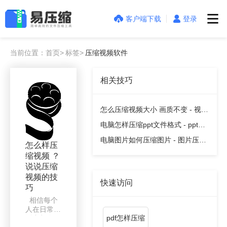
客户端下载
登录
当前位置：首页>
标签>
压缩视频软件
相关技巧
怎么压缩视频大小 画质不变 - 视频
压缩教程
电脑怎样压缩ppt文件格式 - ppt压
缩教程
电脑图片如何压缩图片 - 图片压缩
怎么样压
教程
缩视频 ？
说说压缩
视频的技
快速访问
巧
相信每个
人在日常生
pdf怎样压缩
活中都会经