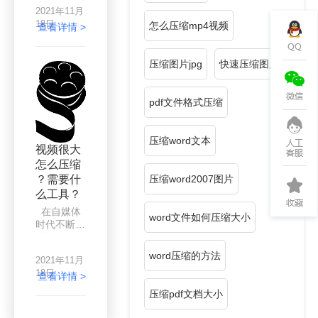
常接触视频
2021年11月
文件吧！视
18日
怎么压缩mp4视频
频文件占用
查看详情 >
计算机内存
一般都比较
压缩图片jpg
快速压缩图片
大，当计算
机中积累的
视频素材多
pdf文件格式压缩
时，计算机
就会运行
慢，造成卡
压缩word文本
顿现象。另
视频很大
外，由于工
怎么压缩
作上的原
？需要什
压缩word2007图片
因，需要将
某视频上传
么工具？
到平台上，
在自媒体
word文件如何压缩大小
结果发现平
时代不断发
台对于视频
展的今天，
文件大小有
短视频已经
word压缩的方法
限制。碰到
2021年11月
成为主流，
这样的情
18日
不过视频太
查看详情 >
况，我们需
大也会受到
压缩pdf文档大小
要借助工具
限制，尤其
来压缩视
是一些视频