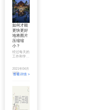
张，多的时
候几百张都
是少的，对
于这种情
况，图片越
多，处理起
如何才能
来就越难，
更快更好
特别是压缩
地将图片
问题。很多
人都会用到
压缩缩
图片压缩这
小？
一功能，但
经过每天的
是压缩程度
工作和学
越大，图片
习，我们都
的质量就越
知道，图片
差，但是不
2021年04月
清晰度越
压缩，图片
12日
高，占用的
查看详情 >
太多太大，
内存就越
保存和发送
多，为了在
都很不方
有限的存储
便，这时候
空间中保留
我们该怎么
更多的图
办呢？
片，有时候
我们会选择
压缩一些不