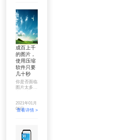
等图像。高
清图像的画
质很好，但
是图像的体
积非常大，
这些文件上
传变慢，发
送和传输变
成百上千
得不方便。
的图片，
使用压缩
软件只要
几十秒
你是否面临
图片太多太
大难以保存
难以传输的
2021年01月
问题呢？图
06日
片太大了，
查看详情 >
怎么办，压
缩。那需要
压缩的图片
太多了怎么
办？批量压