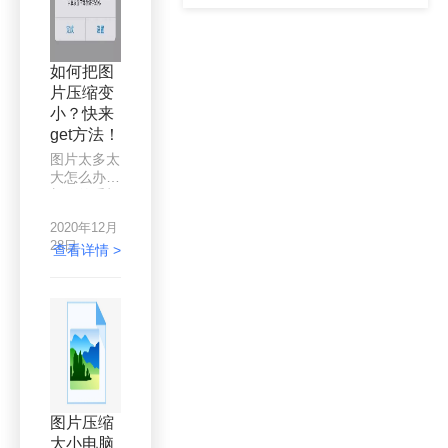
如何把图
片压缩变
小？快来
get方法！
图片太多太
大怎么办？
新买的手机
还好，可以
2020年12月
存放很多图
28日
片，但是当
查看详情 >
你的手机使
用了一段时
间后，你会
发现，内存
不多了！其
实很多人换
手机不是因
为手机out
了，就是因
图片压缩
为手机东西
大小电脑
太多，内存