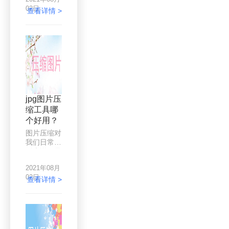
件，可以对
断，又得重
02日
图片进行压
查看详情 >
新传，这又
缩，但仍然
得花上不少
可以成批压
时间，性子
缩图片，对
急的朋友，
于JPG、
哪能等这么
PNG格式
久啊。怎么
的图片都可
压缩文件快
以进行批量
速上传呢？
压缩，很多
用户在编辑
jpg图片压
整理一些图
缩工具哪
片文件时，
个好用？
会需要用到
压缩图片的
图片压缩对
功能，压缩
我们日常生
后还可以进
活来说，是
行存储，如
一种很实用
果需要传输
2021年08月
的功能。有
给别人的
02日
时候我们在
查看详情 >
话，可以节
网上的图片
省一些时
压缩网站上
间。
做压缩，有
时候是在电
脑下进行压