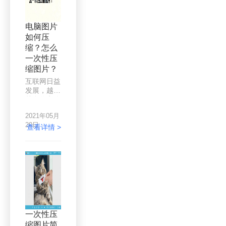
上传的情
况，就要进
行图片的缩
电脑图片
小，那么如
如何压
何将图片压
缩？怎么
缩到自己需
要的大小
一次性压
呢？每个人
缩图片？
都能用图片
互联网日益
压缩工具进
发展，越来
行操作。
越多的办公
生活离不开
2021年05月
网络，在工
20日
作生活中我
查看详情 >
们常常会遇
到需要用到
图片的地
方，处理大
量图片时，
你会发现一
些问题，有
的时候却会
遇到图片上
一次性压
传时太大，
缩图片简