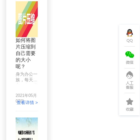
题，然后这
个网站可以
解决您的问
题，只需上
传照片，几
秒钟即可压
缩完成，自
如何将图
己选择压缩
片压缩到
大小，是不
自己需要
是很厉害。
的大小
呢？
身为办公一
族，每天要
和很多图片
打交道，经
2021年05月
常要进行图
07日
片的编辑或
查看详情 >
处理图片，
以达到自己
的使用需
求，所以如
果出现图片
太大而不能