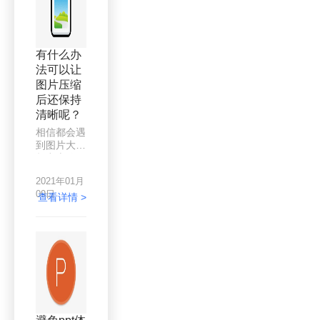
缩。那么问
题来了，有
什么软件能
批量压缩
有什么办
呢？
法可以让
图片压缩
后还保持
清晰呢？
相信都会遇
到图片大小
超出上传限
制，无法上
2021年01月
传的情况。
09日
在这种情况
查看详情 >
下，截图往
往会模糊图
片，不像以
前那么清
晰。网上也
有很多压缩
软件，但是
压缩的效果
就参差不