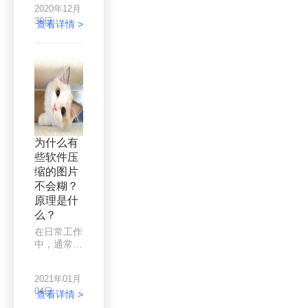
时就会受到
2020年12月
家一个超级
限制。在一
30日
简单实用的
查看详情 >
般情况下，
方法，只用
我们会对图
word就可
片进行剪裁
以做到低失
或压缩。
真高压缩。
为什么有
些软件压
缩的图片
不会糊？
原理是什
么？
在日常工作
中，通常需
要设计网页
和图纸、设
2021年01月
计
04日
PPT/Word，
查看详情 >
制作Email