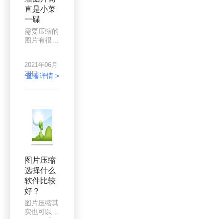
或传送速度
直是小菜
太慢，对方
收不到的情
一碟
况，特别是
需要压缩的
手机像素越
图片有很多
高，拍出的
怎么办？批
图片越大，
量压缩咯，
这样就更容
2021年06月
一次性压缩
易出现这种
28日
完，岂不是
查看详情 >
情况，图片
很爽？在办
太大，存储
公中，图片
也不好传；
的处理可以
总之，这些
说是最寻常
细节问题，
的，做美工
可以大可以
的朋友可能
小，不可忽
深有体会，
视！所以遇
只要和图片
到这种情况
相关的技
应该如何解
图片压缩
能，无一不
决呢？
选择什么
熟络在心。
软件比较
压缩图片那
更是小菜一
好？
碟的事情。
图片压缩其
相比于p
实也可以说
图，这个操