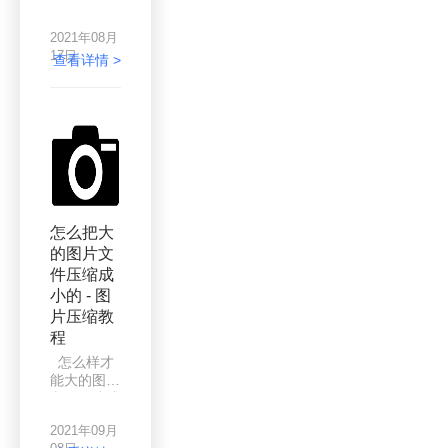
常会通过一
便。若不知
些平台传送
道如何图片
2021年08月
图片。比如
压缩，请参
17日
说微信、钉
查看详情 >
考下面的方
钉、QQ、
法!
邮箱等，当
我们需要给
别人发送资
料时就会用
到传输，而
图片也是我
们经常需要
发送的一种
怎么把大
文件，不知
的图片文
道大家有没
件压缩成
有试过发送
图片时，因
小的 - 图
为图片大小
片压缩教
而发送不出
程
去呢，原来
怎么样才
很多平台发
能大的图片
送图片是有
文件压缩成
大小限制
小的呢？现
的，不仅是
2021年09月
在手机和单
图片，其他