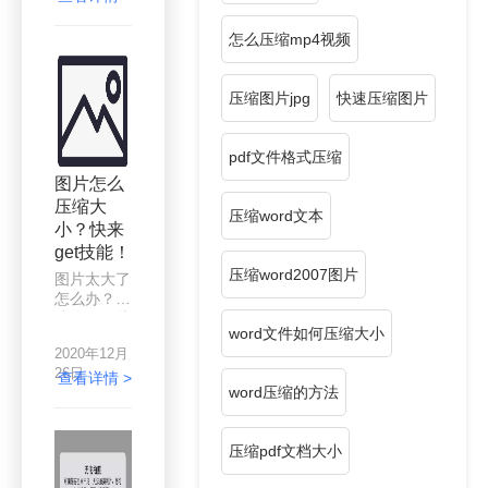
用，后来才
发现，图片
怎么压缩mp4视频
太大占用太
多内存了，
有些图片一
压缩图片jpg
快速压缩图片
张就超过
1m，2m，
是普通图片
pdf文件格式压缩
大小的几
图片怎么
倍，像素越
压缩大
高，占得内
压缩word文本
小？快来
存就越大，
但是很多时
get技能！
候并不需要
压缩word2007图片
图片太大了
这么高清的
怎么办？压
图片，能够
缩咯，图片
清晰的观看
word文件如何压缩大小
压缩会不
就好，不是
2020年12月
会？不会？
要做设计素
26日
那巧了，本
查看详情 >
材这些要求
word压缩的方法
篇文章就是
较高的图
教你怎么压
片，那么要
缩图片大小
怎么去压缩
压缩pdf文档大小
的。
这些图片，
去减负呢？