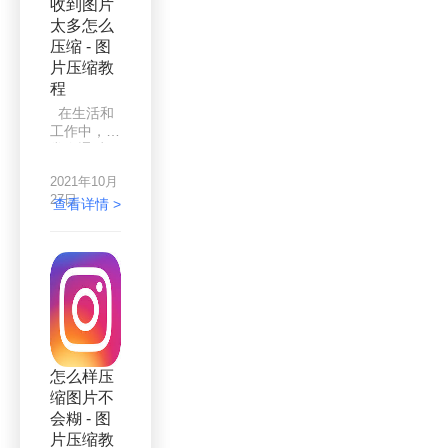
是有的，下
收到图片
个很简单的
面来看一下
太多怎么
问题，不
吧。
压缩 - 图
过，我们在
压缩图片的
片压缩教
时候通常会
程
遇到图片糊
在生活和
掉的情况，
工作中，经
这样压缩就
常会通过一
没有意义
些平台传送
了，有没有
2021年10月
图片。比如
什么软件，
27日
说微信、钉
查看详情 >
压缩图片之
钉、QQ、
后依然是高
邮箱等，当
清的，不影
我们需要给
响图片清晰
别人发送资
度的呢？
料时就会用
这就要用到
到传输，而
专业的图片
图片也是我
压缩软件
们经常需要
了，不知道
发送的一种
大家有没有
怎么样压
文件，不知
听说过易压
缩图片不
道大家有没
缩，这是一
会糊 - 图
有试过发送
款很好
图片时，因
片压缩教