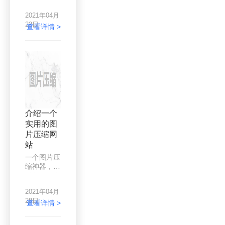
呢？那么一
的更新换
起来看看压
2021年04月
代，越来越
缩图片的方
22日
多的人喜欢
查看详情 >
法吧。
用照相机来
记录生活中
的美好，但
像素越高，
拍摄的照片
就越大，单
反拍摄的照
片一般都是
5-10MB左
介绍一个
右，在web
实用的图
上的照片一
片压缩网
般也用不了
这么大的尺
站
寸。在传输
一个图片压
过程中也总
缩神器，可
是提示体积
以帮助您完
过大需要压
成图片大小
缩，拥有无
2021年04月
的压缩，您
损压缩图片
28日
是否会因图
查看详情 >
的软件仍然
片内存过大
非常重要。
而遇到问