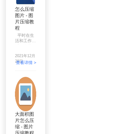
加载时间就
越慢，所以
怎么压缩
很多网站都
图片 - 图
有限制图片
片压缩教
的大小，超
出多少mb
程
就不给上
平时在生
传，当遇到
活和工作的
这种问题，
时候会接触
我们该如何
很多图片，
压缩图片？
2021年12月
而这些图
其实方法很
28日
片，大有大
查看详情 >
简单，下面
的苦恼，小
就来看看图
有小的苦
片压缩的方
恼，就好比
法吧。
说图片太大
了，使用起
来就很不方
便，需要将
其压缩成普
遍使用的尺
大面积图
寸，毕竟图
片怎么压
片太大不处
缩 - 图片
理的话，上
传到平台也
压缩教程