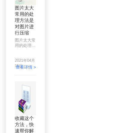
需要很大清
图片太大
晰度的图
常用的处
片。面对更
理方法是
多更大的图
片，我们如
对图片进
何才能更快
行压缩
更好地将其
图片太大常
压缩缩小？
用的处理方
法是对图片
进行压缩，
2021年04月
通过使用图
15日
片压缩器的
查看详情 >
在线图片压
缩功能，快
速缩小图片
的体积，那
么如何缩小
图片体积
呢？难道没
有工具可以
在线快速高
收藏这个
效地完成图
方法，快
片压缩吗？
速帮你解
下面我们分