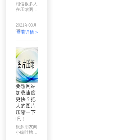
好能把图片
相信很多人
大小压缩一
在压缩图片
下，在制作
的时候都遇
添加图片的
到过图片变
时候就不用
2021年03月
形的问题，
担心，图片
09日
为什么压小
查看详情 >
太多太大导
之后的图片
致体积过大
就变形了
了。
呢？这是怎
么一回事？
要怎么解决
这个问题
呢？要处理
图片变形问
题，最直接
要想网站
的办法就是
加载速度
找出变形的
更快？把
原因，知道
之后就要表
大的图片
面变形情
压缩一下
况。网上有
吧！
很多图片压
很多朋友向
缩工具，效
小编吐槽自
果参差不
己的网站太
齐，如果是