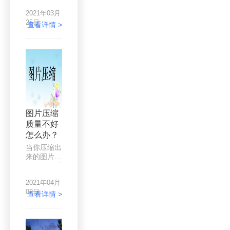
卡了，让小
设置上出了
2021年03月
编帮忙分析
问题导致图
25日
一下到底是
查看详情 >
片变形，那
哪里出了问
么修改一下
题，其实大
设置就好，
部分网站加
如果是压缩
载速度慢都
工具质量问
是由于站内
题，那么就
图片太大导
直接换一个
致，其次是
来用。
代码冗余。
打开网站检
图片压缩
查的时候发
质量不好
现，图片都
怎么办？
是一点一点
出来的，这
当你压缩出
一看就是没
来的图片质
有处理图
量不好的时
片，直接用
候你该怎么
高清大图放
2021年04月
办呢？图片
上去了，网
02日
在我们的工
查看详情 >
站速度难怪
作中经常会
会被拖慢。
用到，而且
不是一张两