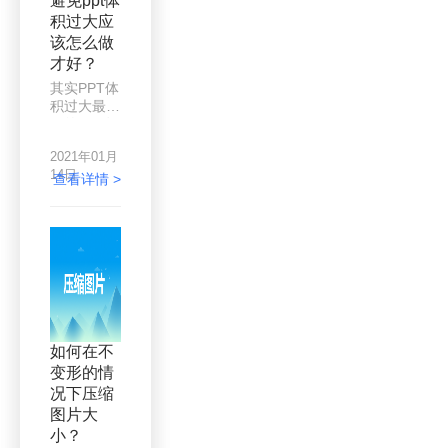
避免ppt体
齐，那么有
积过大应
什么办法可
该怎么做
以让图片压
缩后保持清
才好？
晰呢？
其实PPT体
积过大最主
要的原因还
是图片，文
2021年01月
字再多也不
14日
会占用太多
查看详情 >
内存，但是
图片会，特
别是像素越
高的图片，
但是对我们
来说，图片
能保持清晰
可见就行，
不一定是太
如何在不
高的像素，
变形的情
所以在制作
况下压缩
PPT的时
候，整理素
图片大
材的时候最
小？