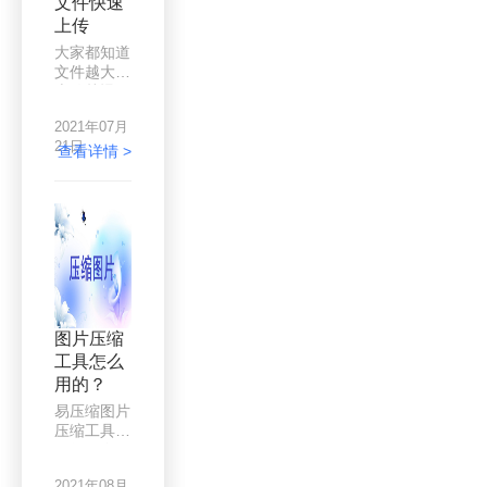
文件快速
于是，很多
上传
人会选择图
片压缩，那
大家都知道
么问题也来
文件越大，
了，gif图
上传越慢，
片压缩后不
网速差一点
会动了，这
2021年07月
的话，那得
是怎么回事
21日
传上好久
查看详情 >
呢？为什么
了。如果不
其他图片压
赶时间的
缩没有问
话，那么慢
题，gif图
慢传也没关
片压缩就会
系，但是相
变成静态
信很多人都
呢？下面让
试过，已经
小编来给大
传了十几分
家细细说
钟，但才传
图片压缩
来。
了一半不到
工具怎么
的情况，更
用的？
惨的是，传
到一半的时
易压缩图片
候，断网
压缩工具是
了，或者是
一款图像压
其他原因导
缩转换软
致的发送中
2021年08月