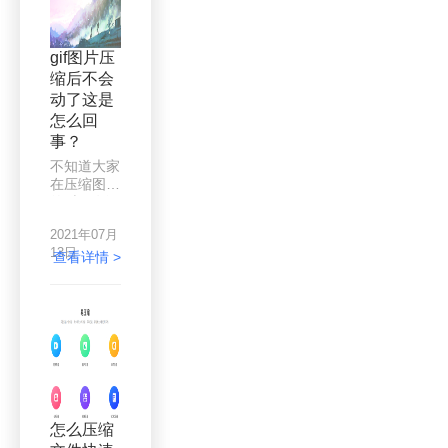
张发的，没
果图片多的
有集合到一
话，有没有
个文件夹
能够批量压
gif图片压
里，同时，
缩图片的方
缩后不会
发出来的图
法呢？
动了这是
片也很大，
这该怎么办
怎么回
呢？怎么把
事？
别人微信发
不知道大家
的图片压缩
在压缩图片
到一个文件
的时候有没
里？遇到这
有遇到过这
种问题大家
2021年07月
样的问题，
都是怎么解
13日
gif和一般
查看详情 >
决的呢？
的图片不
同，gif图
片是会动
的，但是当
我们的动图
比较大时是
很难发送出
去的，因为
图片发送有
怎么压缩
大小限制，