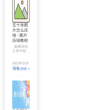
等，其中，
缩图片的方
图片是我们
法千千万，
接触的最多
找到一款合
的，所以占
适自己的方
用空间也相
法却不容
对较多，电
易，下面来
五十张图
脑内存不足
给大家毛遂
片怎么压
了怎么办？
自荐一下，
缩 - 图片
清理一下不
希望能
用的文件，
压缩教程
或者是把体
如果你在
积大的文件
工作中经常
压缩一下，
会需要上传
这样就能给
图片到网站
我们腾出许
2021年10月
或者平台
多空间了，
27日
中，那么你
查看详情 >
那么问题来
一定有遇到
了，怎么压
过图片过大
缩图片呢？
无法上传的
图片压缩这
问题，对
个问题并不
此，大家都
鲜见，可以
是怎么解决
说是很寻常
压缩图片的
了，所以解
呢？图片压
决办法当然
缩其实是一