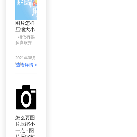
缩。假如我
们的工作经
常需要上传
一些封面图
图片怎样
片，但是很
压缩大小
多时候会因
为图片太大
相信有很
不能上传，
多喜欢拍照
或者图片压
的朋友，看
缩后容易糊
见喜欢的人
掉。试一下
2021年08月
和事物都喜
易压缩软
04日
欢拍上几
查看详情 >
件。它的压
张，越是高
缩比例虽然
质量的手机
很大，但是
拍出来的照
压缩后的图
片越清晰，
像仍然是高
而图片的体
清，这是十
积也就越
分难得的。
大，于是问
题来了，图
片太大，在
怎么要图
使用的时候
片压缩小
就会受限，
一点 - 图
比如说，图
片太大，上
片压缩教