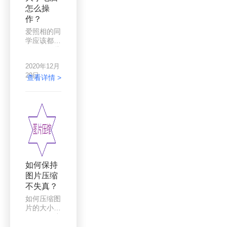
怎么操
不够用。
作？
爱照相的同
学应该都知
道，用一些
数码设备照
2020年12月
相的尺寸都
29日
很大，大一
查看详情 >
点的照片可
以达到几十
M，即使小
一点的也有
几M。照片
大小过大也
比较占用内
存，在某一
平台上共享
如何保持
照片时，照
图片压缩
片过大而出
不失真？
现不能上
传，下载速
如何压缩图
度慢，在上
片的大小
传到空间或
呢？今天小
微信朋友圈
编就来教大