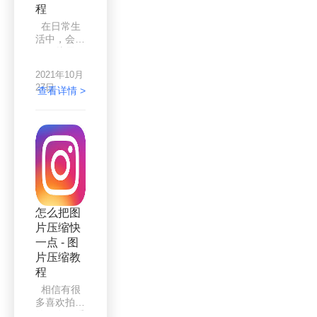
为图片大小
程
而发送不出
在日常生
去呢，原来
活中，会出
很多平台发
现图片需要
送图片是有
压缩的情
大小限制
2021年10月
况。图片如
的，不仅是
27日
何压缩大
查看详情 >
图片，其他
小？有什么
的文件也
高质量的压
是，超过一
缩法？其
定的体积就
实，想要得
会限制发
到高质量压
送，所以，
缩图片，可
我们一般都
以采用压缩
不会直接发
图片工具，
送太大的文
非常方便，
件，一般都
怎么把图
非常实用。
会将其打包
片压缩快
为什么？比
压缩，然后
一点 - 图
如说，使用
再发送，那
PS就能获
片压缩教
么压
得高质量的
程
压缩图片。
相信有很
但是，PS
多喜欢拍照
的操作步骤
的朋友，看