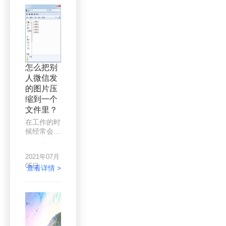
了解到图片
么图片的就
压缩这样一
是要经常接
种方法。图
触的，相信
片压缩选择
也经常会遇
什么软件比
到这种问
较好？
题，当我们
想要通过
怎么把别
QQ发送某
人微信发
张或某个相
的图片压
册给对方
时，因为图
缩到一个
片过大而系
文件里？
统提示发送
在工作的时
失败，既然
候经常会遇
发送不了，
到一些事
想要顺利发
情，比如
送图片，那
2021年07月
说，在微信
么只能通过
05日
上，客户给
查看详情 >
压缩图片大
你发送图
小，从而减
片，但是由
少图片体积
于是客户直
来发送了，
接用手机拍
那么要怎么
的，所以图
压缩图片的
片都是一张
大小呢？如