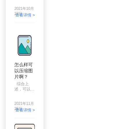
是异常复杂
见喜欢的人
的，并且需
2021年10月
和事物都喜
要手动，很
27日
欢拍上几
查看详情 >
是费时费
张，越是高
力。而采用
质量的手机
图片压缩就
拍出来的照
不同了，简
片越清晰，
单且方便的
而图片的体
操作步骤，
积也就越
让图片压缩
大，于是问
一键式完
题来了，图
成。
片太大，在
怎么样可
使用的时候
以压缩图
就会受限，
片啊？
比如说，图
片太大，上
综合上
传平台失
述，可以看
败，图片太
到压缩图片
大，空间不
的功能十分
够储存等
2021年11月
健全，不仅
等，只能通
25日
是使用简
查看详情 >
过图片压缩
单。直接将
来解决了。
需要的图片
那么如何压
压缩，一次
缩图片呢？