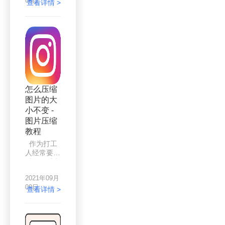
08日
反拍出来的
查看详情 >
的文件也
图片也太大
是，超过一
了吧，动不
定的体积就
动就是好几
会限制发
m，像素
送，所以，
4k，我们
我们一般都
一般使用的
不会直接发
图片，也就
送太大的文
是500kb左
件，一般都
右的体积，
会将其打包
怎么压缩
像素不超
压缩，然后
图片的大
1080p。对
再发送，那
小不变 -
于这种严重
么图
“超重”的图
图片压缩
片，我们只
教程
能通过压缩
作为打工
来满足我们
人经常要长
的使用需求
时间面对电
了。那么有
脑，时间久
哪些图片压
2021年09月
了，电脑就
缩的方法
09日
储存了大量
查看详情 >
呢？这就是
的文件，像
我们今天就
图片、文
要讲的重点
档、视频
内容了。压