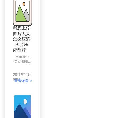
性就能批量
方法当然是
处理多张
有很多的
JPG格式图
啦，下面来
片和PNG
给大家讲讲
格式图片。
吧。
我想上传
图片太大
怎么压缩
- 图片压
缩教程
当你要上
传某张图片
到网站或者
是平台时，
2021年12月
因为图片太
09日
大了上传失
查看详情 >
败时，你会
这么做呢？
我们都知道
加载图片是
需要时间
的，越是体
积大的图片