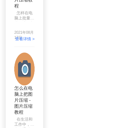
传平台失
程
败，图片太
怎样在电
大，空间不
脑上批量图
够储存等
片压缩？相
等，只能通
信每个人的
过压缩图片
2021年08月
电脑长期使
来解决了。
17日
用都存在大
查看详情 >
那么如何图
量的图片文
片压缩呢？
件。但是，
方法当然是
随着电脑图
有很多的
片文件数量
啦，下面来
的增加，电
给大家讲讲
脑的运行速
吧。
度越来越
慢。所以在
这种情况
怎么在电
下，我们可
脑上把图
以图片压缩
片压缩 -
小一点，减
轻内存负
图片压缩
荷。将压缩
教程
后的图片分
在生活和
享上传到网
工作中，经
站也很方