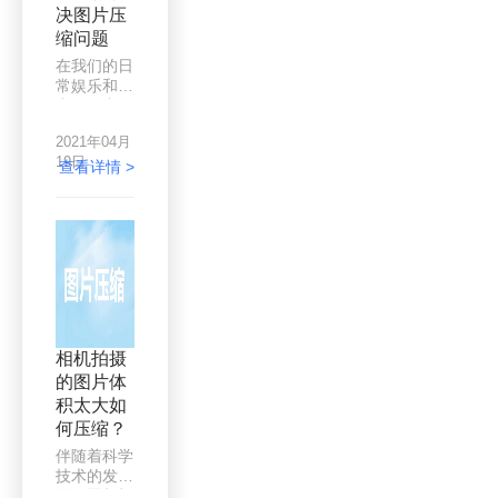
享一些具体
决图片压
的操作技
缩问题
巧。
在我们的日
常娱乐和日
常工作中，
我们经常看
2021年04月
到很多照
19日
片，当然也
查看详情 >
会保存很多
照片。在编
辑文章时，
一般采用图
文结合的方
式，需要将
照片上传到
某些网站
时，该网站
相机拍摄
会限制照片
的图片体
的大小，超
积太大如
出该限制的
大小无法上
何压缩？
传。那么我
伴随着科学
们应该如何
技术的发
压缩图片
展，照相机