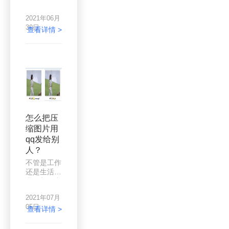
是比较重要
作简直简单
的问题，因
爆了，那么
2021年06月
为如果在图
作为经常要
30日
片比较大的
查看详情 >
处理图片的
情况，也都
朋友来说，
是很有可能
能不能给职
会容易导致
场新朋友介
不能够进行
绍一些工具
发送，比如
和技巧呢？
说要想把图
当然是可以
片发送给其
的。
他人，又或
者希望能够
怎么把压
把图片通过
缩图片用
邮箱发送等
qq发给别
等，因为图
片的大小都
人？
会有一定的
不管是工作
要求，图片
还是生活，
太大的情况
我们都经常
下都是不能
会和图片打
够进行发
2021年07月
交道，如果
送，所以就
05日
你是负责处
查看详情 >
应该要能够
理图片方面
让自己多去
的工作，那