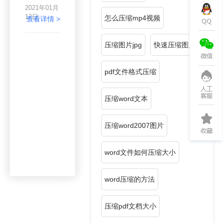
应该怎么处
2021年01月
理呢？压缩
12日
怎么压缩mp4视频
它就好了，
查看详情 >
word文档
压缩有什么
压缩图片jpg
快速压缩图片
技巧？如果
你想轻松快
捷的处理，
pdf文件格式压缩
那么建议你
使用压缩软
件进行，小
压缩word文本
编给大家推
荐一款还不
错的压缩软
压缩word2007图片
件——易压
缩。
word文件如何压缩大小
word压缩的方法
压缩pdf文档大小