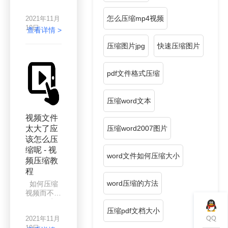
有哪些压缩
方法？视频
怎么压缩mp4视频
2021年11月
压缩是指通
10日
过特定的压
查看详情 >
缩技术，如
压缩图片jpg
快速压缩图片
调整视频参
数，从而缩
小视频尺
pdf文件格式压缩
寸，节省空
间。目前，
视频压缩技
压缩word文本
术的广泛应
用主要是由
视频文件
于视频交互
太大了应
压缩word2007图片
和共享的日
该怎么压
益普及。如
今，越来越
缩呢 - 视
word文件如何压缩大小
多的人选择
频压缩教
通过视频记
程
录美好的瞬
word压缩的方法
如何压缩
间，并与他
视频而不影
人分享。但
响画面质
是在实际操
压缩pdf文档大小
量？普通的
作中，视频
2021年11月
视频文件体
系统仍然存
10日