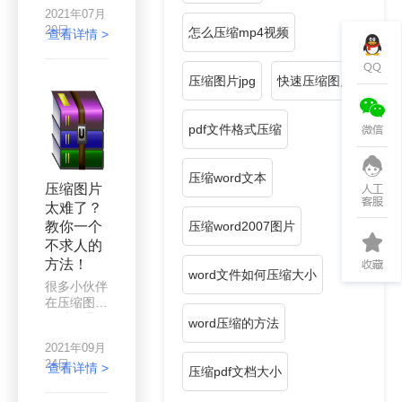
的大小？在
2021年07月
工作的时候
20日
怎么压缩mp4视频
总是会处理
查看详情 >
很多图片文
件，最常见
压缩图片jpg
快速压缩图片
的处理就是
调整图片的
尺寸，因为
pdf文件格式压缩
很多图片原
图都很大，
如果不加以
压缩word文本
处理的话，
压缩图片
那么图片的
太难了？
尺寸会非常
教你一个
压缩word2007图片
大，如果我
们要将图片
不求人的
上传到网站
方法！
word文件如何压缩大小
上，很容易
很多小伙伴
就会因为图
在压缩图片
片过大而导
的时候遇到
word压缩的方法
致图片上传
了不少困
失败，如果
2021年09月
难，大家也
网页没有限
24日
知道，现在
查看详情 >
压缩pdf文档大小
制尺寸，那
的相机手机
么图片上传
拍摄出来的