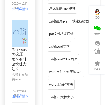
多在线压缩
2020年12月
软件都可以
28日
怎么压缩mp4视频
支持，但是
查看详情 >
要多个同时
压缩，还要
压缩图片jpg
快速压缩图片
快的话，那
么建议大家
下载压缩软
pdf文件格式压缩
件进行，客
户端比在线
操作更快。
压缩word文本
整个word
怎么压
缩？有什
压缩word2007图片
么快捷方
法？
word文件如何压缩大小
当我们在编
辑word文
档的时候，
word压缩的方法
很多人都没
2021年06月
有下意识的
07日
去控制文档
查看详情 >
压缩pdf文档大小
体积，在不
知不觉中插