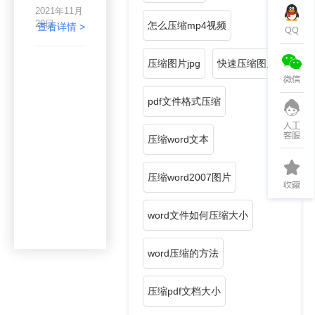
作中。它是
2021年11月
一种相当常
29日
怎么压缩mp4视频
见的文件格
查看详情 >
式，也是电
脑办公中至
压缩图片jpg
快速压缩图片
关重要的的
文件格式。
只不过，由
pdf文件格式压缩
于文件格式
内存过大，
word文件
压缩word文本
有时给我们
的日常办公
带来很多不
压缩word2007图片
便。如何解
决上述问
题？每天学
word文件如何压缩大小
习一个
Word小技
巧，每天进
word压缩的方法
步一点点，
一起来看看
如何解决
压缩pdf文档大小
word文档
过大问题