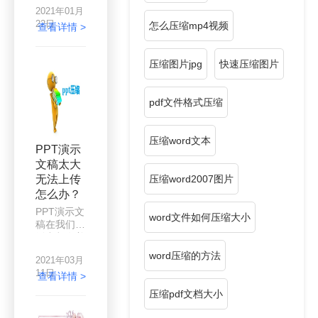
候少不了要
2021年01月
插入大量的
22日
怎么压缩mp4视频
图片和视
查看详情 >
频，因为干
巴巴的文字
压缩图片jpg
快速压缩图片
很难让人听
的进去你讲
什么，就像
pdf文件格式压缩
我们以前读
书那样，总
有几个喜欢
压缩word文本
的老师，有
PPT演示
趣的老师在
文稿太大
上课的时候
无法上传
压缩word2007图片
很会带动气
氛，做的课
怎么办？
件也十分有
PPT演示文
word文件如何压缩大小
趣，如果你
稿在我们生
的课件PPT
活中都有着
全是文字，
广泛的使
word压缩的方法
那么学生们
2021年03月
用，不管是
只会听的直
11日
学习还是工
查看详情 >
打瞌睡。为
作，都给我
压缩pdf文档大小
了让PPT好
们带来了一
看一点，使
定的帮助，