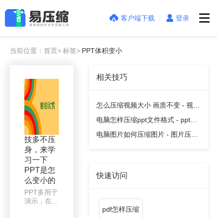
客户端下载
登录
当前位置：首页>
标签>
PPT体积变小
相关技巧
怎么压缩视频大小 画质不变 - 视频
压缩教程
电脑怎样压缩ppt文件格式 - ppt压
缩教程
电脑图片如何压缩图片 - 图片压缩
技多不压
教程
身，来学
习一下
PPT是怎
快速访问
么变小的
PPT多用于
演示，在编
pdf怎样压缩
辑PPT的时