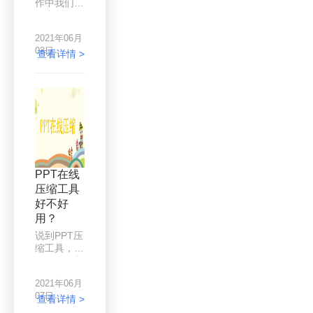
作中我们会
保存和传输
经常制作
方便，很多
PPT来演
人在传输文
2021年06月
讲，小到简
件时喜欢使
03日
单的自我介
查看详情 >
用PDF格
绍，大到项
式。
目介绍，使
用PPT来报
告和演讲都
是十分常见
的事情。但
是当我们制
作好的PPT
通过微信发
PPT在线
送给同学或
压缩工具
者同事却因
好不好
为文件过大
而发送失败
用？
时，我们该
说到PPT压
怎么办呢？
缩工具，相
如果你的同
信很多人都
学或同事就
使用过在线
在身边，而
2021年06月
版的吧，在
你又有u盘
07日
线版的PPT
查看详情 >
的话，那就
压缩工具到