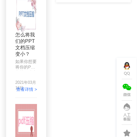
用图片和视
经常制作
频就少不
PPT的朋
了，随之问
友，相信一
题也来了，
定会遇到文
PPT文件太
档过大无法
大了。
上传的问
怎么将我
题，对此，
们的PPT
大家都是怎
文档压缩
么解决的
呢？
变小？
如果你想要
将你的PPT
文档压缩变
小，那么你
2021年03月
需要一款
16日
PPT压缩软
查看详情 >
件，很多人
遇到文档过
大问题不知
道怎么解
决，删删减
减最后发现
文档还是过
大，花费了