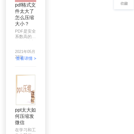
时间，但是
pdf格式文
依然没能将
件太大了
文档有效缩
怎么压缩
小到自己想
要的体积，
大小？
这就变得很
PDF是安全
麻烦，那么
系数高的文
这时候有一
件，是专门
款压缩工具
阅读的文
就变的十分
2021年05月
件，同时兼
重要了。
27日
顾优秀的打
查看详情 >
印，无论您
的显示器是
什么类型，
PDF文件的
正确颜色匹
配都能忠实
地再现原
文，控制机
密文件的访
ppt太大如
问权限。其
何压缩发
体积小，兼
微信
容性好，不
易变成乱码
在学习和工
文件，文件