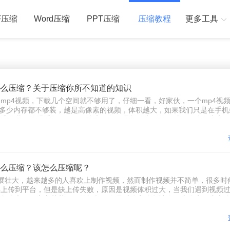
F压缩
Word压缩
PPT压缩
压缩教程
更多工具
怎么压缩？关于压缩你所不知道的知识
mp4视频，下载几个空间就不够用了，仔细一看，好家伙，一个mp4视
多少内存都不够装，越是高像素的视频，体积越大，如果我们只是在手机
素满足我们的观看即可，不用太高，如果是投放电影的那种，那么像素高
我们用手机电脑看的话，屏幕尺寸不大，视频可以稍微压缩一下，那么怎
下呢？
怎么压缩？该怎么压缩呢？
展壮大，越来越多的人喜欢上制作视频，然而制作视频并不简单，很多时
要上传到平台，但是缺上传失败，原因是视频体积过大，当我们遇到视频
该怎么办呢？辛辛苦苦做好的视频，在最后分享阶段被泼了盆冷水，这十
但是把这个问题解决的话，就没关系了，怎么压缩mp4视频呢？小编今
视频压缩的简单方法