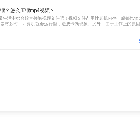
压缩？怎么压缩mp4视频？
常生活中都会经常接触视频文件吧！视频文件占用计算机内存一般都比较
频素材多时，计算机就会运行慢，造成卡顿现象。另外，由于工作上的原
台上，结果发现平台对于视频文件大小有限制。碰到这样的情况，我们需
，那么，如何mp4视频压缩？