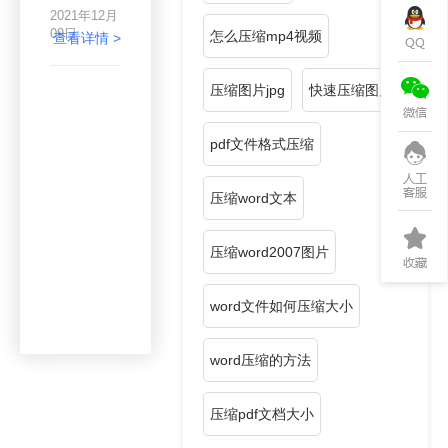
件，只要用
2021年12月
电脑就少不
09日
怎么压缩mp4视频
了会用到各
查看详情 >
种文件文
档，其中
压缩图片jpg
快速压缩图片
word文档
就有很多人
用，像小编
pdf文件格式压缩
基本每天都
会用word
文档来编写
压缩word文本
一些资料，
相信许多从
事文字行业
压缩word2007图片
的朋友也是
离不开
word文
word文件如何压缩大小
档，经常编
辑word文
档应该都会
word压缩的方法
遇到过这样
的问题，
word文档
压缩pdf文档大小
过大，文档
之所以过