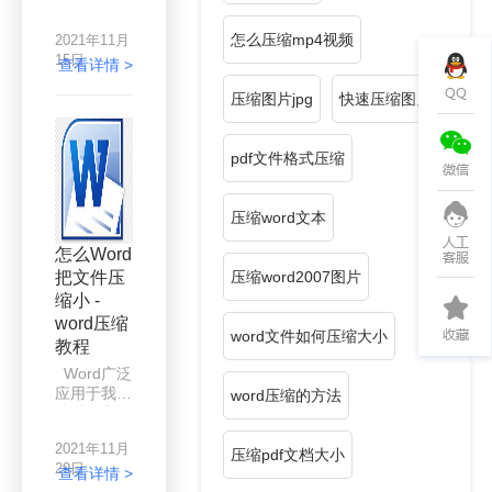
的学习和工
作中。它是
怎么压缩mp4视频
2021年11月
一种相当常
15日
见的文件格
查看详情 >
式，也是电
压缩图片jpg
快速压缩图片
脑办公中至
关重要的的
文件格式。
pdf文件格式压缩
只不过，由
于文件格式
内存过大，
压缩word文本
word文件
有时给我们
怎么Word
的日常办公
把文件压
压缩word2007图片
带来很多不
缩小 -
便。如何解
决上述问
word压缩
word文件如何压缩大小
题？每天学
教程
习一个
Word广泛
Word小技
应用于我们
word压缩的方法
巧，每天进
的学习和工
步一点点，
作中。它是
一起来看看
2021年11月
一种相当常
压缩pdf文档大小
如何解决
29日
见的文件格
查看详情 >
word文档