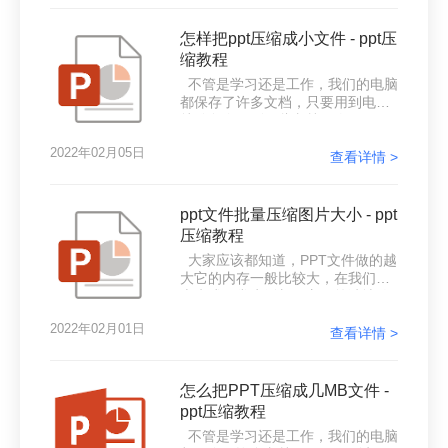
压缩，才能方便我们使用，那么你
现在用的压缩器好用吗？或者是你
怎样把ppt压缩成小文件 - ppt压
有用压缩器吗？如果没有，不妨试
缩教程
试易压缩，压缩质量高，速度也
不管是学习还是工作，我们的电脑
快。那么如何压缩ppt文件大小，下
都保存了许多文档，只要用到电脑
面来给大家讲讲压缩ppt文件的方
就难免会用到一些文档，像PPT、
法。
word、excel等办公文档是最基本要
2022年02月05日
熟练的技能。工作中也经常会制作
查看详情 >
一些文件文档，时间一长，这些文
档就会占用我们很多空间，如果不
及时将其整理，电脑空间就会越来
ppt文件批量压缩图片大小 - ppt
越少，到时候电脑运行就会变慢变
压缩教程
卡。那么要怎么压缩ppt文件大小
大家应该都知道，PPT文件做的越
呢？PPT文档是我们经常会用到的
大它的内存一般比较大，在我们在
文档之一，文件大小也比其他的文
上班或日常生活想要方便简洁地传
件会大一些
输和保存PPT文件，我们会先将
2022年02月01日
PPT文件压缩再传送保存。那PPT
查看详情 >
是怎么压缩的呢？如何压缩ppt文件
到最低限度？今天我想和大家分享
一个很好的压缩ppt文档方法，不仅
怎么把PPT压缩成几MB文件 -
压缩速度快，而且操作简单方便。
ppt压缩教程
不管是学习还是工作，我们的电脑