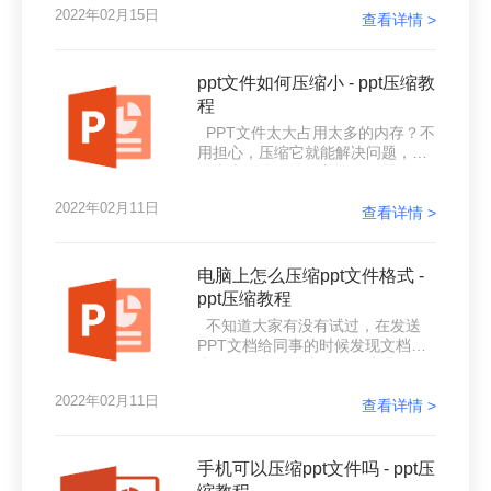
2022年02月15日
熟练的技能。工作中也经常会制作
查看详情 >
一些文件文档，时间一长，这些文
档就会占用我们很多空间，如果不
及时将其整理，电脑空间就会越来
ppt文件如何压缩小 - ppt压缩教
越少，到时候电脑运行就会变慢变
程
卡。那么要怎么压缩ppt文件大小
PPT文件太大占用太多的内存？不
呢？PPT文档是我们经常会用到的
用担心，压缩它就能解决问题，文
文档之一，文件大小也比其他的文
件太大往往会伴随着许多问题发
件会大一些
生，比如说上传速度太大，发邮件
2022年02月11日
发不出去，打开缓慢，编辑卡等
查看详情 >
等，对于这类体积比较大的文件我
们又不能将它们分割开来，毕竟分
开也不好整理，那么有没有更好的
电脑上怎么压缩ppt文件格式 -
办法可以缩小PPT文件的大小呢？
ppt压缩教程
那就是将整个PPT文件进行压缩，
不知道大家有没有试过，在发送
一般来说，PPT之所以会“超重”，
PPT文档给同事的时候发现文档太
其实是因为加入的一些图片、视
大了，居然发送失败，原来我们使
频、表格等元素占重比较
用的QQ、微信以及钉钉等平台都是
2022年02月11日
有文件上传限制的，超过了限制就
查看详情 >
不给发送，但是我们的文档是必须
要发的呀，这该如何是好呢。今天
就来给大家讲讲压缩ppt文件大小，
手机可以压缩ppt文件吗 - ppt压
看看要怎么解决压缩ppt文件，下面