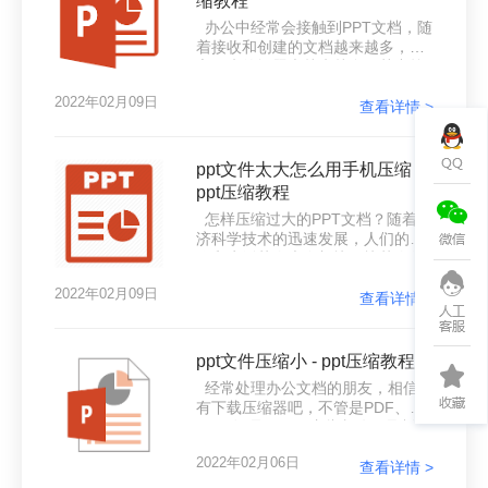
缩教程
一起来看看吧。
办公中经常会接触到PPT文档，随
着接收和创建的文档越来越多，随
之而来的问题也越来越多，其中较
为常见的问题就是PPT文档过大影
2022年02月09日
响发送和上传，如果你的PPT文档
查看详情 >
体积太大发送给别人失败了怎么办
呢？如何压缩ppt文件？今天小编就
来给大家推荐一款好用的#other#软
ppt文件太大怎么用手机压缩 -
件，下面一起来看看吧。
ppt压缩教程
怎样压缩过大的PPT文档？随着经
济科学技术的迅速发展，人们的工
作和生活节奏也在加快。快节奏的
时代，人们希望能通过各种方式快
2022年02月09日
速地完成手头的任务，但是这个简
查看详情 >
单的愿望却经常被一些莫名的问题
所阻碍。举个例子网络上经常有朋
友会反馈，ppt制作插入的图片和文
ppt文件压缩小 - ppt压缩教程
字太多，内存太多，无法保存。像
经常处理办公文档的朋友，相信都
我在工作中有时也会遇到这样的情
有下载压缩器吧，不管是PDF、
况。这样的棘手情况，究竟该怎么
Word还是PPT，这些文件一旦制作
解决压缩ppt文件呢？下面就来看看
内容较多，那么整体体积就会变
压缩ppt文档的
2022年02月06日
大，就会影响到我们发送给别人，
查看详情 >
对于这样较大的文件我们只能将其