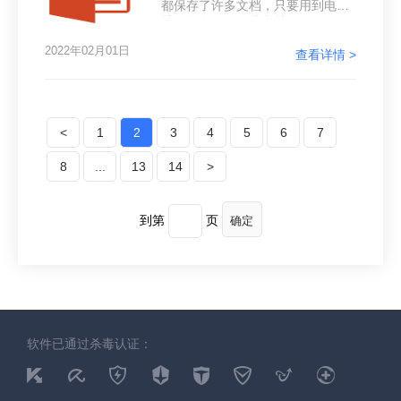
都保存了许多文档，只要用到电脑
就难免会用到一些文档，像PPT、
word、excel等办公文档是最基本要
2022年02月01日
熟练的技能。工作中也经常会制作
查看详情 >
一些文件文档，时间一长，这些文
档就会占用我们很多空间，如果不
及时将其整理，电脑空间就会越来
越少，到时候电脑运行就会变慢变
<
1
2
3
4
5
6
7
卡。那么要怎么压缩ppt文件大小
呢？PPT文档是我们经常会用到的
8
...
13
文档之一，文件大小也比其他的文
14
>
件会大一些
到第
页
确定
软件已通过杀毒认证：