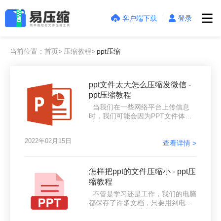
客户端下载
登录
当前位置：首页>
压缩教程>
ppt压缩
ppt文件太大怎么压缩发微信 -
ppt压缩教程
当我们在一些网络平台上传信息
时，我们可能会因为PPT文件体积
过大无法正常上传，因为该平台限
制了文件的大小。今天，小编将帮
2022年02月15日
助您解决这个问题。PPT文件太
查看详情 >
大，可以进行压缩ppt文件大小。至
于要怎么压缩ppt文件，下面就一起
来看看吧。
怎样把ppt的文件压缩小 - ppt压
缩教程
不管是学习还是工作，我们的电脑
都保存了许多文档，只要用到电脑
就难免会用到一些文档，像PPT、
word、excel等办公文档是最基本要