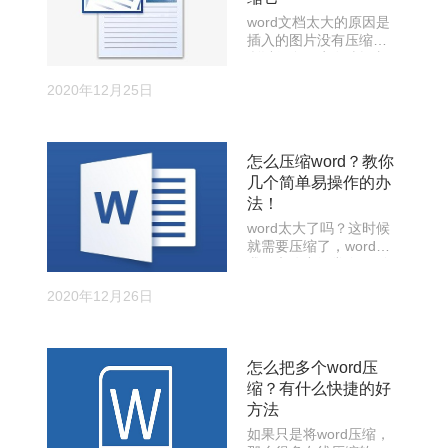
word文档太大的原因是
插入的图片没有压缩，
所以很多用户在编辑文
档时选择压缩图片。但
2020年12月25日
是很多不熟练的朋友不
知道word是怎么压缩图
片的，那怎么办？
怎么压缩word？教你
几个简单易操作的办
法！
word太大了吗？这时候
就需要压缩了，word是
我们办公中经常会用到
的一款编辑软件，十分
2020年12月26日
的方便，就好比说小
编，也常常是用word编
辑文章。毕竟word在文
字编辑方面是真的很便
怎么把多个word压
利。不过编辑的内容多
缩？有什么快捷的好
了，难免会出现文件过
大的情况，正所谓编辑
方法
一时爽，上传失败泪两
如果只是将word压缩，
行啊，看来文件太大也