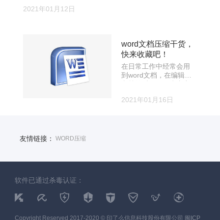
word文档压缩有什么技
2021年01月12日
巧？如果你想轻松快捷
的处理，那么建议你使
用压缩软件进行，小编
给大家推荐一款还不错
word文档压缩干货，
的压缩软件——易压
快来收藏吧！
缩。
在日常工作中经常会用
到word文档，在编辑的
文档的时候，因为内容
太多的原因总是会出现
2021年01月16日
文档过大，线上传送不
出去，因此就需要压缩
文档，而导致文档体积
过大的原因就是图片太
多太大，那么有没有办
友情链接：
WORD压缩
法可以将word文档里的
图片压缩一下呢？
软件已通过杀毒认证：
Copyright Reserved 2017-2020 © 印了么信息科技股份有限公司
闽ICP