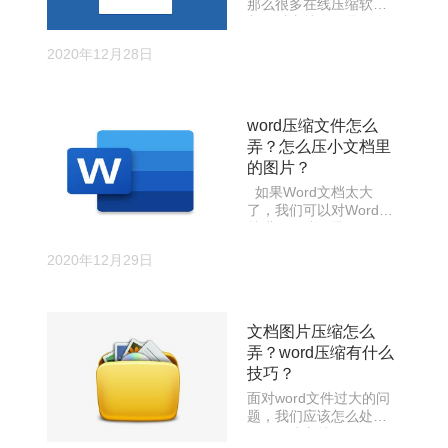
那么很多在线压缩软件
是负担。
都可以支持，但是要多
个同时压缩，还要快的
2020年12月28日
话，那么建议大家下载
压缩软件进行，客户端
比在线操作更快。
word压缩文件怎么
弄？怎么压小文档里
的图片？
如果Word文档太大
了，我们可以对Word文
档进行压缩，导致word
文档太大的原因往往是
2020年12月29日
插入的图片没有被压
缩，因为我们在编辑
Word文档时，经常会添
加非常多好看的图片，
文档图片压缩怎么
而许多图片的体积却很
弄？word压缩有什么
大，这样的话，Word文
档也会变大。因此我们
技巧？
需要Word中压缩图片的
面对word文件过大的问
大小。
题，我们应该怎么处理
呢？压缩它就好了，