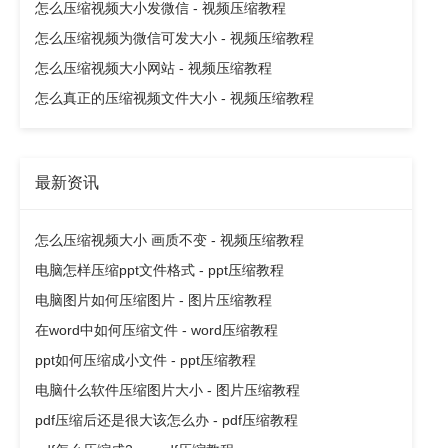
怎么压缩视频大小发微信 - 视频压缩教程
怎么压缩视频为微信可发大小 - 视频压缩教程
怎么压缩视频大小网站 - 视频压缩教程
怎么真正的压缩视频文件大小 - 视频压缩教程
最新资讯
怎么压缩视频大小 画质不变 - 视频压缩教程
电脑怎样压缩ppt文件格式 - ppt压缩教程
电脑图片如何压缩图片 - 图片压缩教程
在word中如何压缩文件 - word压缩教程
ppt如何压缩成小文件 - ppt压缩教程
电脑什么软件压缩图片大小 - 图片压缩教程
pdf压缩后还是很大该怎么办 - pdf压缩教程