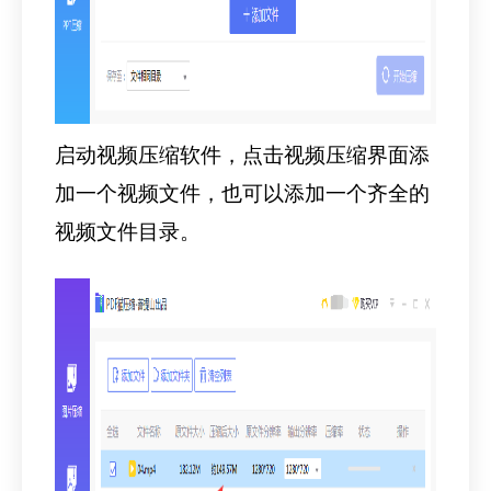
启动
视频压
缩软件
，点击视频压缩界面添
加一个视频文件，也可以添加一个齐全的
视频文件目录。