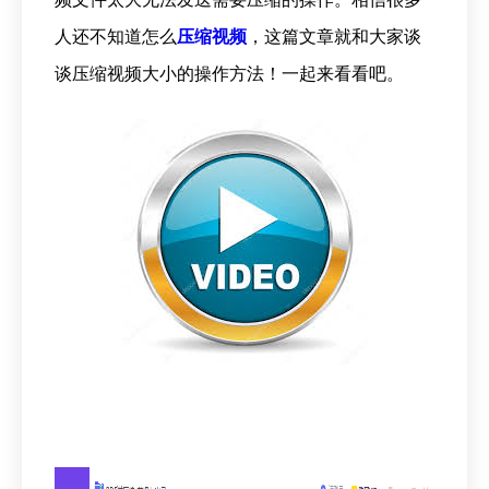
人还不知道怎么
压缩视频
，这篇文章就和大家谈
谈压缩视频大小的操作方法！一起来看看吧。