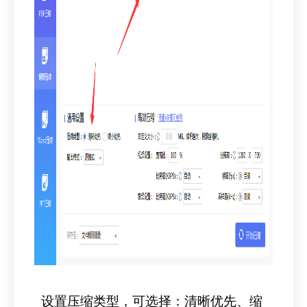
设置压缩类型，可选择：清晰优先、缩