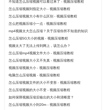
不知道怎么压缩视频可以看过来了 - 视频压缩教程
怎么压缩视频到指定大小 - 视频压缩教程
怎么压缩视频大小有什么区别 - 视频压缩教程
怎么把视频压缩小一点 - 视频压缩教程
mp4视频太大怎么压缩？关于压缩你所不知道的知识
怎么压缩5G大小的视频 - 视频压缩教程
视频太大了无法上传到网上，该怎么办？
怎么压缩mp4视频文件大小 - 视频压缩教程
怎么压缩视频大小又不失真 - 视频压缩教程
视频压缩视频大小 - 视频压缩教程
电脑怎么压缩视频 - 视频压缩教程
怎么压缩视频文件的大小不变形 - 视频压缩教程
怎么压缩视频的大小不变 - 视频压缩教程
如何保障视频压缩后输出的大小和清晰度？
怎么压缩视频大小到20m - 视频压缩教程