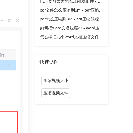
缩教程
PDF资料太大怎么压缩发邮件 - pdf
压缩教程
pdf文件怎么压缩到5m - pdf压缩教
程
pdf怎么压缩到8M - pdf压缩教程
如何把word文档压缩小 - word压缩
教程
怎么样把几个word文档压缩文件 -
word压缩教程
快速访问
压缩视频大小
压缩视频文件