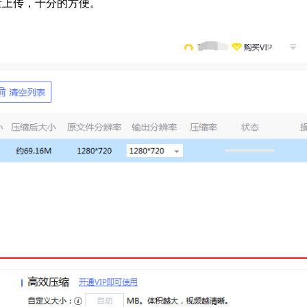
量上传，十分的方便。