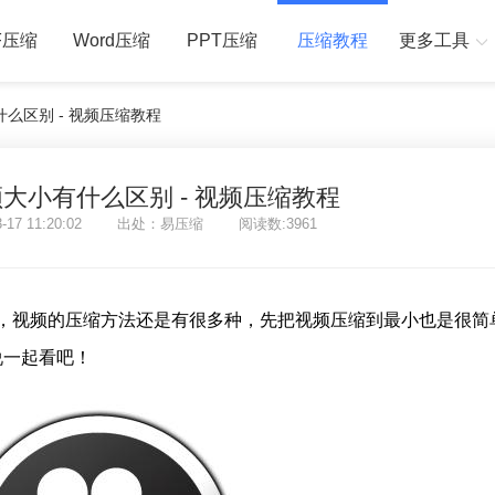
F压缩
Word压缩
PPT压缩
压缩教程
更多工具
么区别 - 视频压缩教程
大小有什么区别 - 视频压缩教程
3-17 11:20:02 出处：易压缩 阅读数:3961
，视频的压缩方法还是有很多种，先把视频压缩到最小也是很简
说一起看吧！