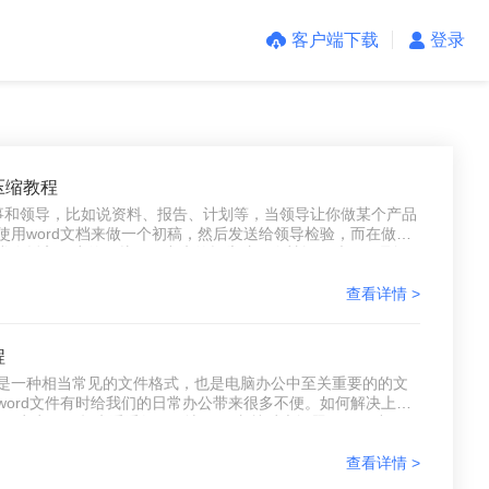
客户端下载
登录
d压缩教程
和领导，比如说资料、报告、计划等，当领导让你做某个产品
用word文档来做一个初稿，然后发送给领导检验，而在做产
常会插入不少的图片，做出来的报告才不会枯燥无味，但是问
果发送失败还得重新修改，但是不想修改那怎么办呢？压缩
查看详情 >
程
它是一种相当常见的文件格式，也是电脑办公中至关重要的的文
ord文件有时给我们的日常办公带来很多不便。如何解决上述
步一点点，一起来看看如何解决word文档过大问题吧，压缩
文件呢？
查看详情 >