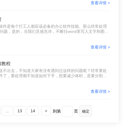
查看详情 >
程
文档操作是每个打工人都应该必备的办公软件技能。那么经常处理
的问题，是的，当我们灵感充沛，不断往word里写入文字和图片
不出去的情况，对此，我们有什么办法可以减少word文档的
扰了许多打工人，但是优秀的打工人怎么会被压缩Word
查看详情 >
缩教程
发送不出去，不知道大家有没有遇到过这样的问题呢？经常要处
件了，要处理都不知道如何下手，想要减少体积，是要分割好
优势，因为分割不方便收纳，那么如何压缩word文件大小？
查看详情 >
...
13
14
>
到第
页
确定