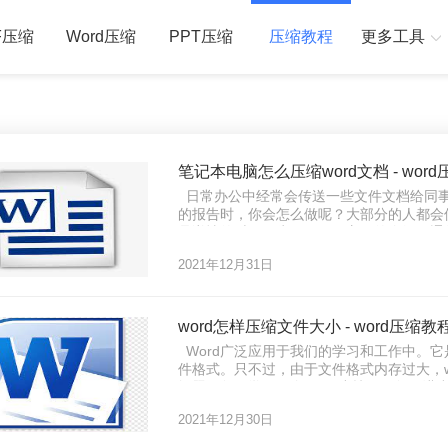
F压缩
Word压缩
PPT压缩
压缩教程
更多工具
笔记本电脑怎么压缩word文档 - wor
日常办公中经常会传送一些文件文档给同事
的报告时，你会怎么做呢？大部分的人都会使
品详情的时候，为了更好更方便的介绍，通
题也随之而来，文档体积大，发送受限，如
2021年12月31日
它！如何压缩Wo
word怎样压缩文件大小 - word压缩教
Word广泛应用于我们的学习和工作中。
件格式。只不过，由于文件格式内存过大，w
问题？每天学习一个Word小技巧，每天进
word文件大小就好了，那么如何压缩word
2021年12月30日