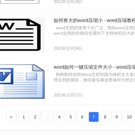
2021年12月24日
使
如何将大的word压缩小 - word压缩教
word文档的使用十分广泛，熟练word
word文档的你相信也遇到了文档体积过大
时，就知道文档会不断的变大，甚至大到发送
体积呢？压缩Word文档这个问题深深的困
2021年12月24日
word如何一键压缩文件大小 - word压
刚刚制作好的Word文档却因为体积太大
理文档的朋友，相信最头痛这类体积大的文
呢还是压缩好呢？相比前者，压缩明显要更具
下面就来看看#other#的方法吧。
2021年12月17日
<
1
2
...
4
5
6
7
8
9
10