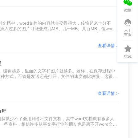
到文档中，word文档的内容就会变得很大，传输起来十分不
入过多的图片可能变成几MB、几十MB、几百MB，但word
可以选择压缩word文件，具体怎么word文件压缩变小呢？下
查看详情 >
程
档。编辑越多，里面的文字和图片就越多。这样，在保存过程中
过这种方式，不管是发送还是打开，文件的速度都比较慢，这很影
的方法来使其变小。那么，怎样缩小word文本呢，就让我们来分
ord压缩。
查看详情 >
教程
脑就少不了会用到各种文件文档，其中word文档就有很多人
写一些资料，相信许多从事文字行业的朋友也是离不开word文
样的问题，word文档过大，文档之所以过大，是因为插入的图片
有将图片事先处理，而原图就不小的图片，加入到文档中就会