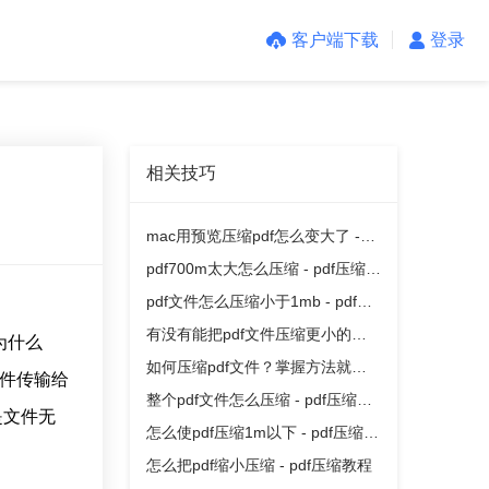
客户端下载
登录
相关技巧
mac用预览压缩pdf怎么变大了 -
pdf压缩教程
pdf700m太大怎么压缩 - pdf压缩教
程
pdf文件怎么压缩小于1mb - pdf压
缩教程
有没有能把pdf文件压缩更小的软
为什么
件？
如何压缩pdf文件？掌握方法就不
文件传输给
难
整个pdf文件怎么压缩 - pdf压缩教
是文件无
程
怎么使pdf压缩1m以下 - pdf压缩教
程
怎么把pdf缩小压缩 - pdf压缩教程