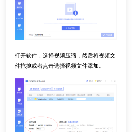
打开软件，选择视频压缩，然后将视频文
件拖拽或者点击选择视频文件添加。