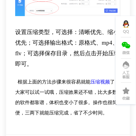
设置压缩类型，可选择：清晰优先、缩小
优先；可选择输出格式：原格式、mp4、
flv；可选择保存目录，然后点击开始压缩
即可。
根据上面的方法步骤来很容易就能
压缩视频
了，
大家可以试一试哦，压缩效果还不错，比大多数
的软件都靠谱，体积也变小了很多。操作也很简
便，三两下就能压缩完成，省了不少时间。