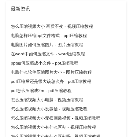
最新资讯
怎么压缩视频大小 画质不变 - 视频压缩教程
电脑怎样压缩ppt文件格式 - ppt压缩教程
电脑图片如何压缩图片 - 图片压缩教程
在word中如何压缩文件 - word压缩教程
ppt如何压缩成小文件 - ppt压缩教程
电脑什么软件压缩图片大小 - 图片压缩教程
pdf压缩后还是很大该怎么办 - pdf压缩教程
pdf怎么压缩成2m - pdf压缩教程
怎么压缩视频大小电脑 - 视频压缩教程
怎么压缩视频大小发微信 - 视频压缩教程
怎么压缩视频大小无损画质视频 - 视频压缩教程
怎么压缩视频大小有什么区别 - 视频压缩教程
怎么压缩视频大小有什么区别吗 - 视频压缩教程