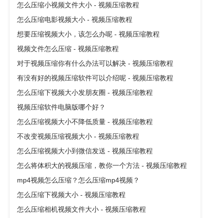
怎么压缩小视频文件大小 - 视频压缩教程
怎么压缩电影视频大小 - 视频压缩教程
想要压缩视频大小，该怎么办呢 - 视频压缩教程
视频文件怎么压缩 - 视频压缩教程
对于视频压缩你有什么办法可以解决 - 视频压缩教程
有没有好的视频压缩软件可以介绍呢 - 视频压缩教程
怎么压缩下视频大小发朋友圈 - 视频压缩教程
视频压缩软件电脑版哪个好？
怎么压缩视频大小不降低质量 - 视频压缩教程
不改变视频压缩视频大小 - 视频压缩教程
怎么压缩视频大小到微信发送 - 视频压缩教程
怎么将体积大的视频压缩，教你一个方法 - 视频压缩教程
mp4视频怎么压缩？怎么压缩mp4视频？
怎么压缩下视频大小 - 视频压缩教程
怎么压缩相机视频文件大小 - 视频压缩教程