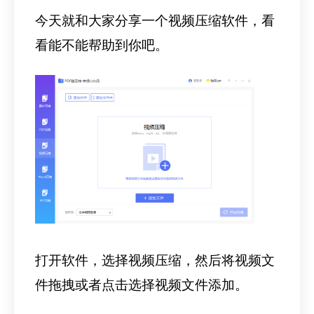
今天就和大家分享一个视频压缩软件，看
看能不能帮助到你吧。
打开软件，选择视频压缩，然后将视频文
件拖拽或者点击选择视频文件添加。