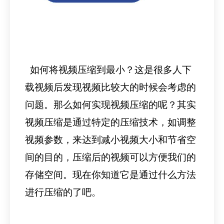
如何将视频压缩到最小？这是很多人下
载视频后发现视频比较大的时候会考虑的
问题。那么如何实现视频压缩的呢？其实
视频压缩是通过特定的压缩技术，如调整
视频参数，来达到减小视频大小和节省空
间的目的，压缩后的视频可以方便我们的
存储空间。现在你知道它是通过什么方法
进行压缩的了吧。