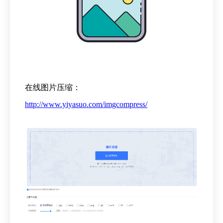
在线图片压缩：
http://www.yiyasuo.com/imgcompress/