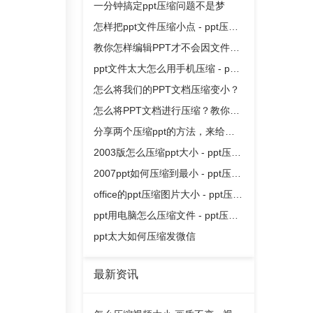
缩教程
一分钟搞定ppt压缩问题不是梦
怎样把ppt文件压缩小点 - ppt压缩
教程
教你怎样编辑PPT才不会因文件过
大上传失败
ppt文件太大怎么用手机压缩 - ppt
压缩教程
怎么将我们的PPT文档压缩变小？
怎么将PPT文档进行压缩？教你一
个方法 - ppt压缩教程
分享两个压缩ppt的方法，来给你
的ppt安排一下瘦身吧！
2003版怎么压缩ppt大小 - ppt压缩
教程
2007ppt如何压缩到最小 - ppt压缩
教程
office的ppt压缩图片大小 - ppt压缩
教程
ppt用电脑怎么压缩文件 - ppt压缩
教程
ppt太大如何压缩发微信
最新资讯