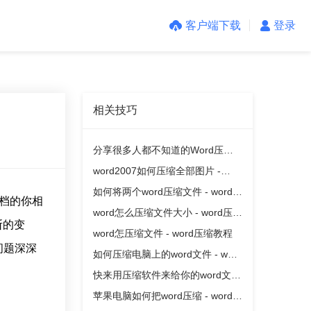
客户端下载
登录
相关技巧
分享很多人都不知道的Word压缩
方法 - word压缩教程
word2007如何压缩全部图片 -
word压缩教程
如何将两个word压缩文件 - word压
文档的你相
缩教程
word怎么压缩文件大小 - word压缩
断的变
教程
word怎压缩文件 - word压缩教程
问题深深
如何压缩电脑上的word文件 - word
！
压缩教程
快来用压缩软件来给你的word文档
减减肥吧
苹果电脑如何把word压缩 - word压