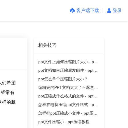
客户端下载
登录
相关技巧
ppt文件上如何压缩图片大小 - ppt
压缩教程
ppt文档如何压缩后发邮件 - ppt压
缩教程
ppt怎么单个压缩图片大小？
人们希望
编辑完的PPT文档太大了不愿意删
上经常有
减内容怎么减少体积呢？
ppt压缩成什么格式的文件 - ppt压
这样的棘
缩教程
怎样在电脑压缩ppt文件格式 - ppt
压缩教程
怎样把ppt压缩成小文件 - ppt压缩
教程
ppt文件压缩小 - ppt压缩教程